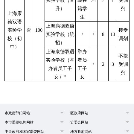
实验学校（直
级在
74
/
/
受调
升）
籍学
剂
上海康
生
德双语
上海康德双语
实验学
否
100
接受
实验学校（统
/
/
8
13
校（初
调剂
招）
中）
上海康德双语
举办
不接
实验学校（举
者员
/
2
3
受调
办者员工子
工子
剂
女）*
女
市政府部门网站
区政府网站
本市重要机构网站
管委会网站
中央政府和国家部委网站
地方政府网站