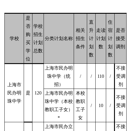
是
直
住
否
学校
相关
升
走读
宿
是否
购
招生
学校
分类计划名称
招生
计
计划
计
接受
买
计划
条件
划
数
划
调剂
学
总数
数
数
位
上海市民办明
不接
珠中学（统
/
/
110
/
受调
招）
剂
上海市
民办明
是
120
上海市民办明
本校
不接
珠中学
珠中学（本校
教职
/
10
/
受调
教职工子女）
工子
剂
*
女
上海市民办立
不接