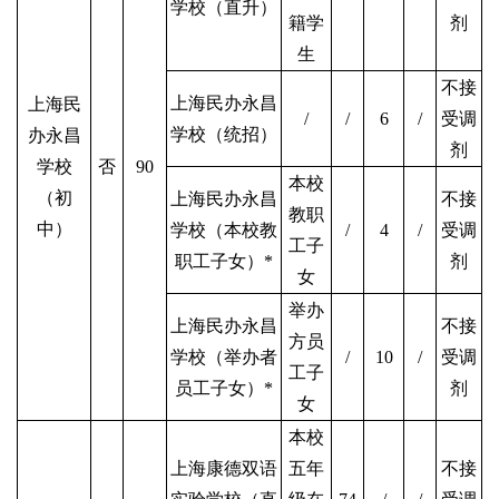
学校（直升）
籍学
剂
生
不接
上海民办永昌
上海民
/
/
6
/
受调
学校（统招）
办永昌
剂
学校
否
90
本校
（初
上海民办永昌
不接
教职
中）
学校（本校教
/
4
/
受调
工子
职工子女）*
剂
女
举办
上海民办永昌
不接
方员
学校（举办者
/
10
/
受调
工子
员工子女）*
剂
女
本校
上海康德双语
五年
不接