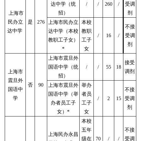
达中学（统
/
/
260
/
受调
招）
剂
上海市
民办立
是
276
上海市民办立
本校
不接
达中学
达中学（本校
教职
/
16
/
受调
教职工子女）
工子
剂
*
女
上海市震旦外
接受
国语中学（统
/
/
55
18
调剂
上海市
招）
震旦外
否
90
上海市震旦外
举办
国语中
不接
国语中学（举
者员
学
/
2
15
受调
办者员工子
工子
剂
女）*
女
本校
五年
不接
上海民办永昌
级在
70
/
/
受调