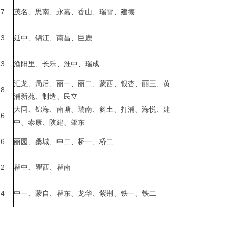
7
茂名、思南、永嘉、香山、瑞雪、建德
3
延中、锦江、南昌、巨鹿
3
渔阳里、长乐、淮中、瑞成
汇龙、局后、丽一、丽二、蒙西、银杏、丽三、黄
8
浦新苑、制造、民立
大同、锦海、南塘、瑞南、斜土、打浦、海悦、建
6
中、泰康、陕建、肇东
6
丽园、桑城、中二、桥一、桥二
2
瞿中、瞿西、瞿南
4
中一、蒙自、瞿东、龙华、紫荆、铁一、铁二