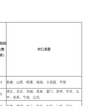
划招
生数
对口居委
班）
3
新建、山西、昭通、瑞福、小花园、平望
虎丘、北京、无锡、龙泉、厦门、贵州、牛庄、云
5
中、东风、宁波、山北