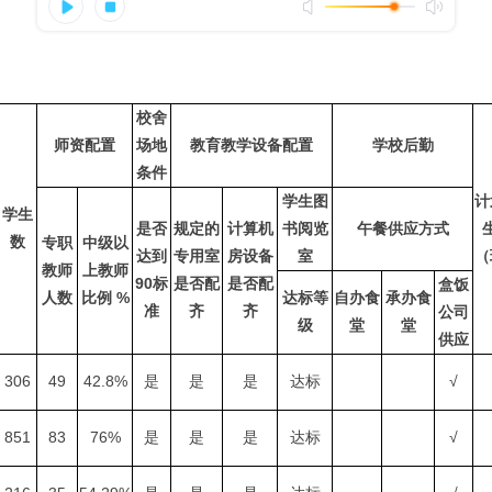
校舍
师资配置
场地
教育教学设备配置
学校后勤
条件
学生图
计
学生
是否
规定的
计算机
书阅览
午餐供应方式
数
专职
中级以
达到
专用室
房设备
室
（
教师
上教师
90标
是否配
是否配
盒饭
人数
比例 %
达标等
自办食
承办食
准
齐
齐
公司
级
堂
堂
供应
306
49
42.8%
是
是
是
达标
√
851
83
76%
是
是
是
达标
√