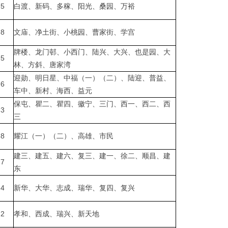
5
白渡、新码、多稼、阳光、桑园、万裕
8
文庙、净土街、小桃园、曹家街、学宫
牌楼、龙门邨、小西门、陆兴、大兴、也是园、大
5
林、方斜、唐家湾
迎勋、明日星、中福（一）（二）、陆迎、普益、
6
车中、新村、海西、益元
保屯、瞿二、瞿四、徽宁、三门、西一、西二、西
3
三
8
耀江（一）（二）、高雄、市民
建三、建五、建六、复三、建一、徐二、顺昌、建
7
东
4
新华、大华、志成、瑞华、复四、复兴
2
孝和、西成、瑞兴、新天地