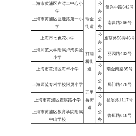
上海市黄浦区卢湾二中心小
公
复兴中路642号
学
办
上海市黄浦区巨鹿路第一小
瑞金
公
南昌路366号
学
街道
办
公
上海市七色花小学
雁荡路56弄46号
办
上海师范大学附属卢湾实验
公
丽园路433号
打浦
小学
办
桥街
公
上海市黄浦区海华小学
道
瑞金南路85号
办
公
上海师范专科学校附属小学
局门路478号
办
五里
公
上海市黄浦区瞿溪路小学
桥街
瞿溪路1117号
办
道
上海市黄浦区教育学院附属
公
鲁班路618号
中山学校
办