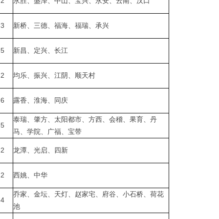
2
永胜、盛泽、中山、宝兴、永安、云南、汉口
3
新桥、三德、福海、福瑞、承兴
5
新昌、定兴、长江
2
均乐、振兴、江阴、顺天村
6
露香、淮海、同庆
泰瑞、肇方、太阳都市、方西、会稽、果育、丹
5
马、学院、广福、宝带
2
龙潭、光启、四新
2
西姚、中华
乔家、金坛、天灯、赵家宅、府谷、小石桥、荷花
4
池