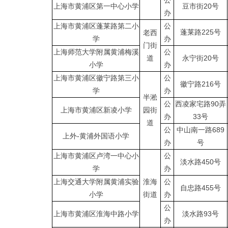
公
上海市黄浦区第一中心小学
豆市街20号
办
上海市黄浦区蓬莱路第二小
公
蓬莱路225号
老西
学
办
门街
上海师范大学附属黄浦梅溪
公
道
永宁街20号
小学
办
上海市黄浦区徽宁路第三小
公
徽宁路216号
学
办
半淞
公
西凌家宅路90弄
上海市黄浦区新凌小学
园街
办
33号
道
公
中山南一路689
上外-黄浦外国语小学
办
号
上海市黄浦区卢湾一中心小
公
淡水路450号
学
办
上海交通大学附属黄浦实验
淮海
公
自忠路455号
小学
街道
办
公
上海市黄浦区淮海中路小学
淡水路93号
办