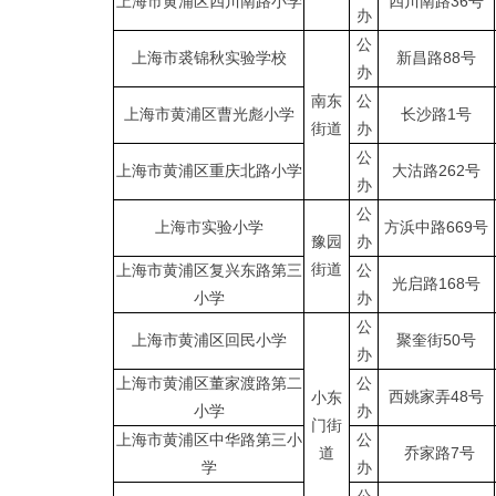
上海市黄浦区四川南路小学
四川南路36号
办
公
上海市裘锦秋实验学校
新昌路88号
办
南东
公
上海市黄浦区曹光彪小学
长沙路1号
街道
办
公
上海市黄浦区重庆北路小学
大沽路262号
办
公
上海市实验小学
方浜中路669号
豫园
办
街道
上海市黄浦区复兴东路第三
公
光启路168号
小学
办
公
上海市黄浦区回民小学
聚奎街50号
办
上海市黄浦区董家渡路第二
公
西姚家弄48号
小东
小学
办
门街
上海市黄浦区中华路第三小
公
道
乔家路7号
学
办