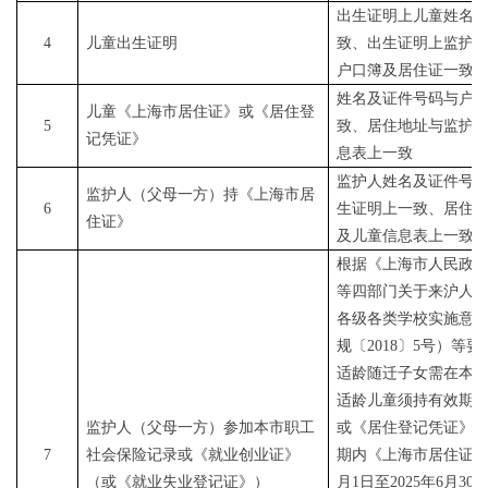
出生证明上儿童姓名
4
儿童出生证明
致、出生证明上监护
户口簿及居住证一致
姓名及证件号码与户
儿童《上海市居住证》或《居住登
5
致、居住地址与监护
记凭证》
息表上一致
监护人姓名及证件号
监护人（父母一方）持《上海市居
6
生证明上一致、居住
住证》
及儿童信息表上一致
根据《上海市人民政
等四部门关于来沪人
各级各类学校实施意
规〔2018〕5号）等要
适龄随迁子女需在本
适龄儿童须持有效期
监护人（父母一方）参加本市职工
或《居住登记凭证》
7
社会保险记录或《就业创业证》
期内《上海市居住证》,
（或《就业失业登记证》）
月1日至2025年6月3