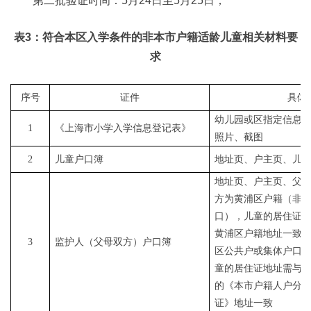
第二批验证时间：5月24日至5月25日；
表3：符合本区入学条件的非本市户籍适龄儿童相关材料要
求
序号
证件
具体
幼儿园或区指定信息
1
《上海市小学入学信息登记表》
照片、截图
2
儿童户口簿
地址页、户主页、儿
地址页、户主页、父
方为黄浦区户籍（非
口），儿童的居住证
黄浦区户籍地址一致
3
监护人（父母双方）户口簿
区公共户或集体户口
童的居住证地址需与
的《本市户籍人户分
证》地址一致