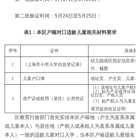
第二批验证时间：5月24日至5月25日；
表1：本区户籍对口适龄儿童相关材料要求
序号
证件
具体要
幼儿园或区指定信息登记
1
《上海市小学入学信息登记表》
片、截图
2
儿童户口簿
地址页、户主页、儿童本
（1）该地址与儿童户籍地
（2）如为产证或凭证须
记日页、产权人页
3
房产证或租用（居住）公房凭证
（3）如产权人与儿童是
请另提供佐证证明
区教育行政部门首先安排本区户籍地（户主为直系亲属
或儿童本人）与居住地（产权人或承租人为直系亲属或儿童
本人）一致的适龄儿童对口入学，当本区户籍适龄儿童报名