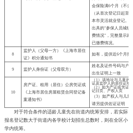
会保险满6个月（不含
（从首次登记日起至20
本市灵活就业登记。
出具的“参保人员城镇
费情况”，完整显示家
已缴费情况。
监护人（父母一方）《上海市居住
8
如有，提供近6个月打
证》积分通知书
姓名及证件号码与户
9
监护人身份证（父母双方）
出生证明上一致
（1）该地址与儿童的
证及监护人的居住证地
房产证、租用（居住）公房凭证或
（2）如为产证或凭证
记日页、产权人页
10
《上海市居住房屋租赁合同登记备
（3）如产权人与儿童
案通知书》
请另提供佐证证明
对于符合条件的适龄儿童先在街道内统筹安排，若实际
报名登记数大于街道内各学校计划招生总数时，则在全区小
学内统筹。