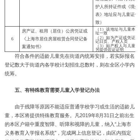
护人所持证件或《境外
表》地址应与儿童证件
致）
（1）该地址与儿童本
房产证、租用（居住）公房凭证或
址一致
（2）如为产证或凭证
6
《上海市居住房屋租赁合同登记备
记日页、产权人页
（3）如产权人与儿童
案通知书》
另提供佐证证明
符合条件的适龄儿童先在街道内统筹安排，若实际报名
登记数大于街道内各学校计划招生总数时，则在全区小学内
统筹。
五、有特殊教育需要儿童入学登记办法
由于残障等原因不能适应普通学校学习或生活的适龄儿
童，本区将提供特殊教育服务。凡2019年8月31日之前出生
的本区户籍中重度智障、听障和视障的儿童，纳入“上海市
义务教育入学报名系统”，完成网上信息登记，由区内指定