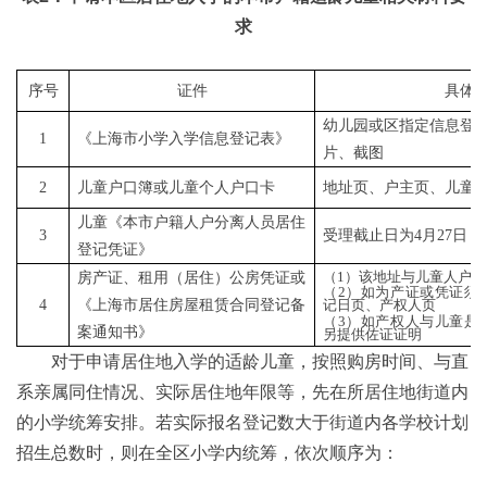
求
序号
证件
具体
幼儿园或区指定信息登
1
《上海市小学入学信息登记表》
片、截图
2
儿童户口簿或儿童个人户口卡
地址页、户主页、儿童
儿童《本市户籍人户分离人员居住
3
受理截止日为4月27日
登记凭证》
（1）该地址与儿童人户
房产证、租用（居住）公房凭证或
（2）如为产证或凭证须
4
《上海市居住房屋租赁合同登记备
记日页、产权人页
（3）如产权人与儿童是
案通知书》
另提供佐证证明
对于申请居住地入学的适龄儿童，按照购房时间、与直
系亲属同住情况、实际居住地年限等，先在所居住地街道内
的小学统筹安排。若实际报名登记数大于街道内各学校计划
招生总数时，则在全区小学内统筹，依次顺序为：