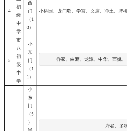
西
初
4
门
小桃园、龙门邨、学宫、文庙、净土、牌楼
级
（1
中
0）
学
市
小
八
东
初
乔家、白渡、龙潭、中华、西姚、天
5
门
级
（1
中
1）
学
小
东
门
（5
）
府谷、多稼
半