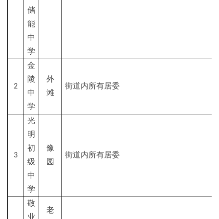
储
能
中
学
金
陵
外
2
街道内所有居委
中
滩
学
光
明
初
豫
3
街道内所有居委
级
园
中
学
敬
老
业