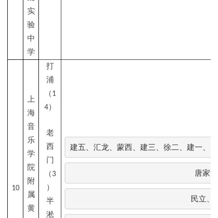
实
验
中
学
打
浦
（1
上
4）
海
音
老
乐
建五、汇龙、蒙西、建三、徐二、建一、局
西
学
门
院
唐家湾
（3
附
）
10
属
民立、
半
黄
淞