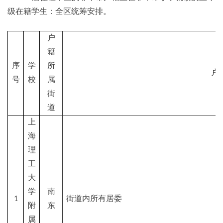
级在籍学生：全区统筹安排。
户
籍
序
学
所
户
号
校
属
街
道
上
海
理
工
大
学
南
1
街道内所有居委
附
东
属