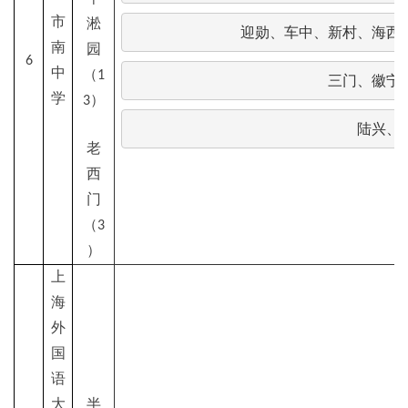
市
淞
迎勋、车中、新村、海西
南
园
6
中
（1
三门、徽宁
学
3）
陆兴、
老
西
门
（3
）
上
海
外
国
语
大
半