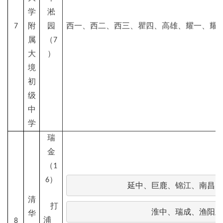
学
淞
7
附
园
西一、西二、西三、瞿四、高雄、耀一、耀
属
（7
大
）
境
初
级
中
学
瑞
金
（1
6）
延中、巨鹿、锦江、南昌、
清
打
淮中、瑞成、渔阳里
华
浦
8