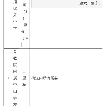
浦
建六、建东、顺
园
比
（3
乐
）
中
淮
学
海
（6
）
黄
教
院
附
五
11
属
里
街道内所有居委
中
桥
山
学
校