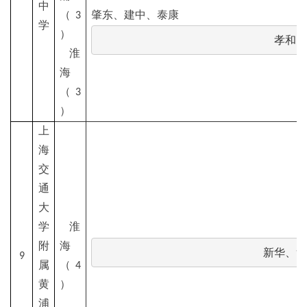
中
（3
肇东、建中、泰康
学
）
孝和、
淮
海
（3
）
上
海
交
通
大
学
淮
附
海
新华、复
9
属
（4
黄
）
浦