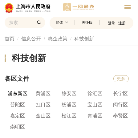
简体
关怀版
登录
注册
首页
信息公开
惠企政策
科技创新
科技创新
各区文件
更多
浦东新区
黄浦区
静安区
徐汇区
长宁区
普陀区
虹口区
杨浦区
宝山区
闵行区
嘉定区
金山区
松江区
青浦区
奉贤区
崇明区