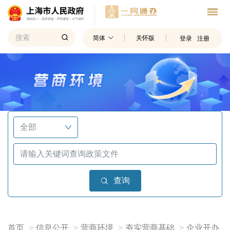
简体
关怀版
登录
注册
查询
首页
信息公开
营商环境
夯实营商基础
企业开办