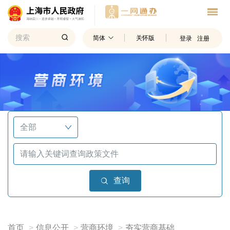
简体
关怀版
登录
注册
查询
首页
信息公开
营商环境
夯实营商基础