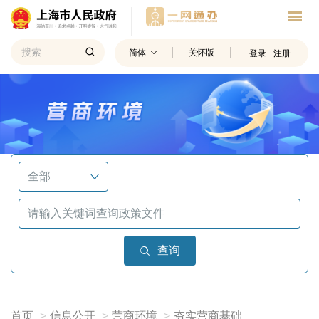
简体
关怀版
登录
注册
查询
首页
信息公开
营商环境
夯实营商基础