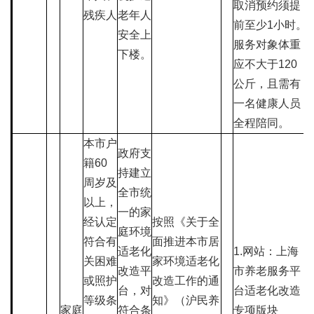
取消预约须提
残疾人
老年人
前至少1小时。
安全上
服务对象体重
下楼。
应不大于120
公斤，且需有
一名健康人员
全程陪同。
本市户
政府支
籍60
持建立
周岁及
全市统
以上，
一的家
经认定
按照《关于全
庭环境
符合有
面推进本市居
适老化
1.网站：上海
关困难
家环境适老化
改造平
市养老服务平
或照护
改造工作的通
台，对
台适老化改造
等级条
知》（沪民养
家庭
符合条
专项版块