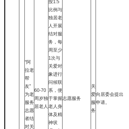
按1:5
比例与
独居老
人开展
结对服
务，每
周至少
1次与
“阿
关爱对
拉老
象进行
帮
问候联
友”
关
60-70
系，便
为老
爱
向居委会提出
周岁独
于掌握
志愿服务
服务
服
申请。
居老人
老人身
志愿
务
体及精
者结
神状
对关