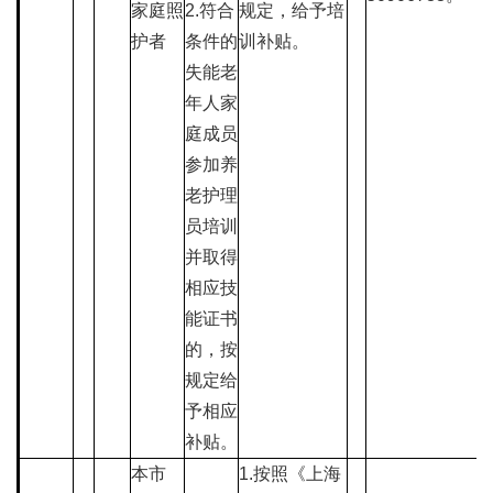
家庭照
2.符合
规定，给予培
护者
条件的
训补贴。
失能老
年人家
庭成员
参加养
老护理
员培训
并取得
相应技
能证书
的，按
规定给
予相应
补贴。
本市
1.按照《上海