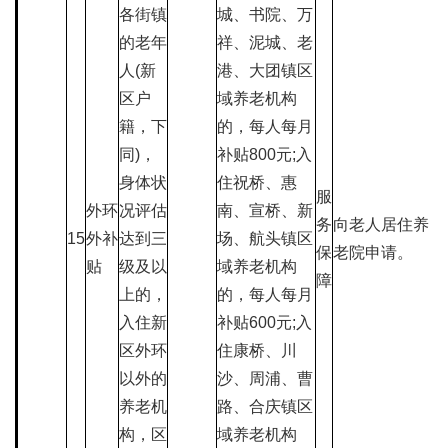
各街镇
城、书院、万
的老年
祥、泥城、老
人(新
港、大团镇区
区户
域养老机构
籍，下
的，每人每月
同)，
补贴800元;入
身体状
住祝桥、惠
服
外环
况评估
南、宣桥、新
务
向老人居住养
15
外补
达到三
场、航头镇区
保
老院申请。
贴
级及以
域养老机构
障
上的，
的，每人每月
入住新
补贴600元;入
区外环
住康桥、川
以外的
沙、周浦、曹
养老机
路、合庆镇区
构，区
域养老机构