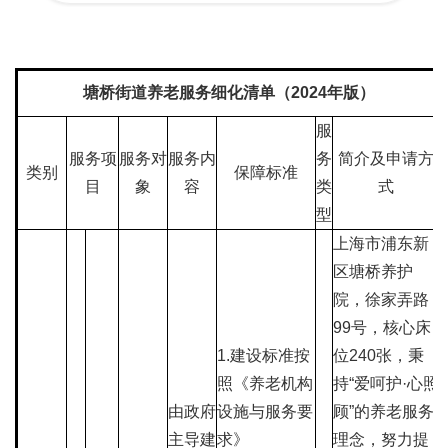
塘桥街道养老服务细化清单（2024年版）
服
服务项
服务对
服务内
务
简介及申请方
类别
保障标准
目
象
容
类
式
型
上海市浦东新
区塘桥养护
院，徐家弄路
99号，核心床
1.建设标准按
位240张，秉
照《养老机构
持“爱呵护·心照
由政府
设施与服务要
顾”的养老服务
主导建
求》
理念，努力提