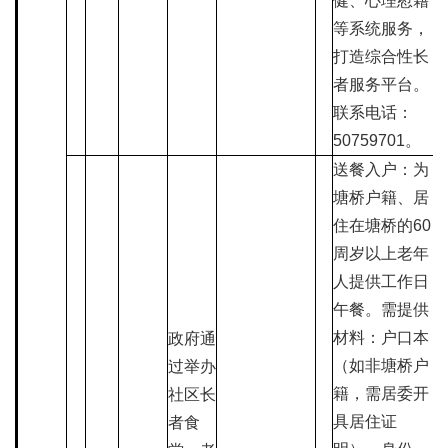
健、心理慰藉
等系统服务，
打造综合性长
者服务平台。
联系电话：
50759701。
送餐入户：为
塘桥户籍、居
住在塘桥的60
周岁以上老年
人提供工作日
午餐。需提供
材料：户口本
政府通
（如非塘桥户
过举办
籍，需居委开
社区长
具居住证
者食