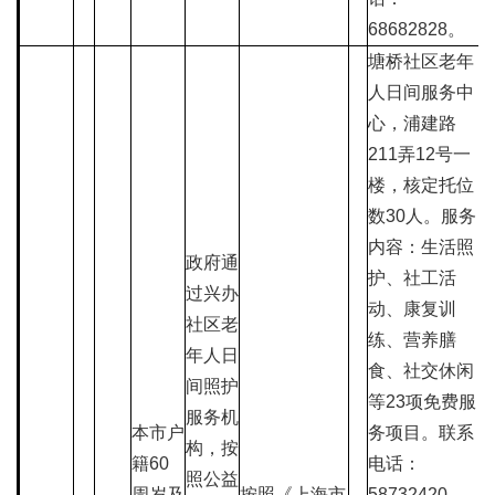
68682828。
塘桥社区老年
人日间服务中
心，浦建路
211弄12号一
楼，核定托位
数30人。服务
内容：生活照
政府通
护、社工活
过兴办
动、康复训
社区老
练、营养膳
年人日
食、社交休闲
间照护
等23项免费服
服务机
本市户
务项目。联系
构，按
籍60
电话：
照公益
周岁及
按照《上海市
58732420。