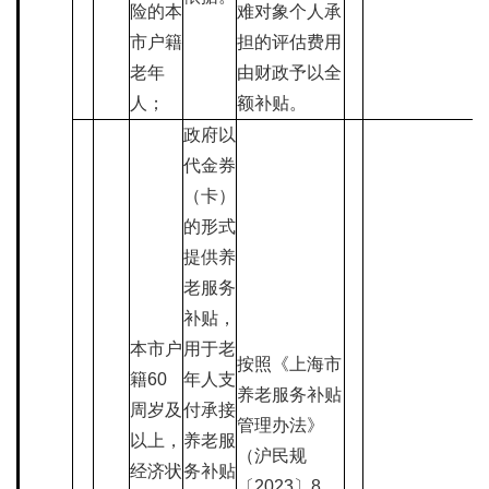
险的本
难对象个人承
市户籍
担的评估费用
老年
由财政予以全
人；
额补贴。
政府以
代金券
（卡）
的形式
提供养
老服务
补贴，
本市户
用于老
按照《上海市
籍60
年人支
养老服务补贴
周岁及
付承接
管理办法》
以上，
养老服
（沪民规
经济状
务补贴
〔2023〕8