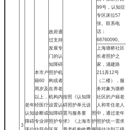
99号，认知症
专区床位57
张。联系电
话：
政府通
68760090。
过支持
发展专
上海塘桥社区
门的认
长者照护之
知障碍
家，浦建路
本市户
照护机
211弄12号
籍60
构或者
（二楼），服
周岁及
在养老
务对象为塘桥
以上，
机构内
按照《认知障
社区的户籍老
老年
经医疗
设置认
碍照护单元设
人和常住老人
认知
诊断或
知障碍
置与服务要
照
中，通过老年
障碍
专业评
照护专
求》《上海市
护
照护统一需求
3
床位
估符合
区床
养老机构收费
服
评估达到三级