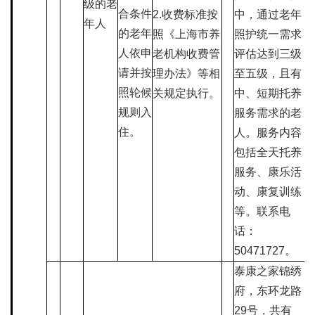
级的老
合条件
2.收费标准按
中，通过老年
年人
的老年
照《上海市养
照护统一需求
人依申
老机构收费管
评估达到三级
请并按
理办法》等相
至五级，且有
照轮候
关规定执行。
中、短期托养
规则入
服务需求的老
住。
人。服务内容
包括全天托养
服务、康乐活
动、康复训练
等。联系电
话：
50471727。
泰康之家锦绣
府，东环龙路
29号，共有