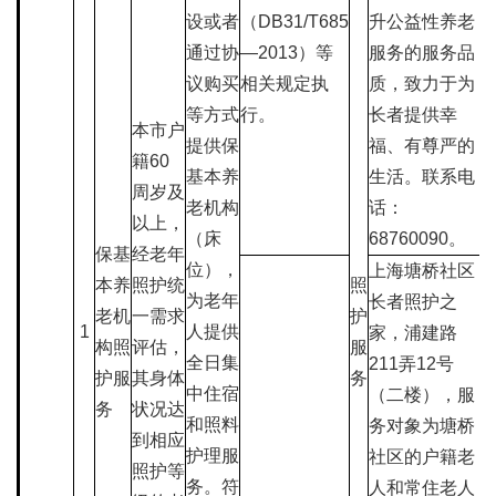
设或者
（DB31/T685
升公益性养老
通过协
—2013）等
服务的服务品
议购买
相关规定执
质，致力于为
等方式
行。
长者提供幸
本市户
提供保
福、有尊严的
籍60
基本养
生活。联系电
周岁及
老机构
话：
以上，
（床
68760090。
保基
经老年
位），
上海塘桥社区
本养
照护统
照
为老年
长者照护之
老机
一需求
护
1
人提供
家，浦建路
构照
评估，
服
全日集
211弄12号
护服
其身体
务
中住宿
（二楼），服
务
状况达
和照料
务对象为塘桥
到相应
护理服
社区的户籍老
照护等
务。符
人和常住老人