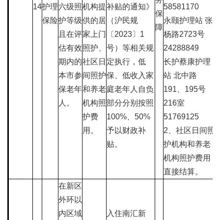
14
护理
六级照
机构提
补贴的通知》
58581170
保
保险
护等级
供的居
（沪民规
永颐护理站 张
障
且在评
家上门
〔2023〕1
杨路2723号
估有效
照护、
号）等相关规
24288849
期内的
社区日
定执行，低
长护蔡康护理
本市参
间照护
保、低收入家
站 北中路
保老年
和养老
庭老年人自负
191、195号
人。
机构照
部分分别按照
216室
护费
100%、50%
51769125
用。
予以财政补
2、社区日间照
贴。
护机构和养老
机构照护费用
直接结算。
在新区
外环以
内区域
入住南汇新