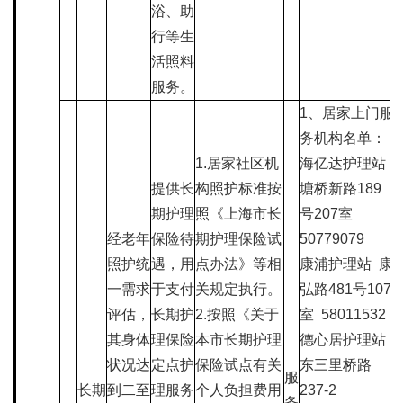
浴、助
行等生
活照料
服务。
1、居家上门服
务机构名单：
1.居家社区机
海亿达护理站
提供长
构照护标准按
塘桥新路189
期护理
照《上海市长
号207室
经老年
保险待
期护理保险试
50779079
照护统
遇，用
点办法》等相
康浦护理站
康
一需求
于支付
关规定执行。
弘路481号107
评估，
长期护
2.按照《关于
室
58011532
其身体
理保险
本市长期护理
德心居护理站
状况达
定点护
保险试点有关
东三里桥路
服
长期
到二至
理服务
个人负担费用
237-2
务