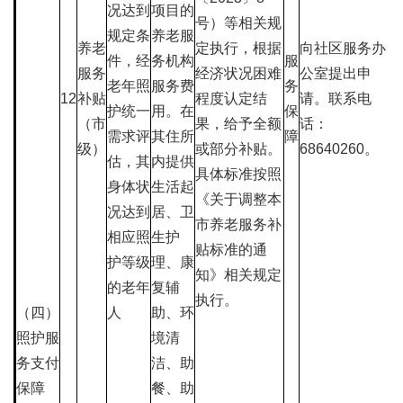
况达到
项目的
号）等相关规
规定条
养老服
养老
定执行，根据
向社区服务办
件，经
务机构
服
服务
经济状况困难
公室提出申
老年照
服务费
务
12
补贴
程度认定结
请。联系电
护统一
用。在
保
（市
果，给予全额
话：
需求评
其住所
障
级）
或部分补贴。
68640260。
估，其
内提供
具体标准按照
身体状
生活起
《关于调整本
况达到
居、卫
市养老服务补
相应照
生护
贴标准的通
护等级
理、康
知》相关规定
的老年
复辅
执行。
（四）
人
助、环
照护服
境清
务支付
洁、助
保障
餐、助