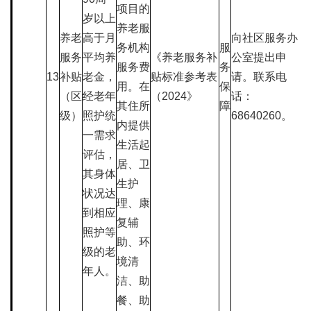
项目的
岁以上
养老服
养老
高于月
向社区服务办
务机构
服
服务
平均养
《养老服务补
公室提出申
服务费
务
13
补贴
老金，
贴标准参考表
请。联系电
用。在
保
（区
经老年
（2024》
话：
其住所
障
级）
照护统
68640260。
内提供
一需求
生活起
评估，
居、卫
其身体
生护
状况达
理、康
到相应
复辅
照护等
助、环
级的老
境清
年人。
洁、助
餐、助