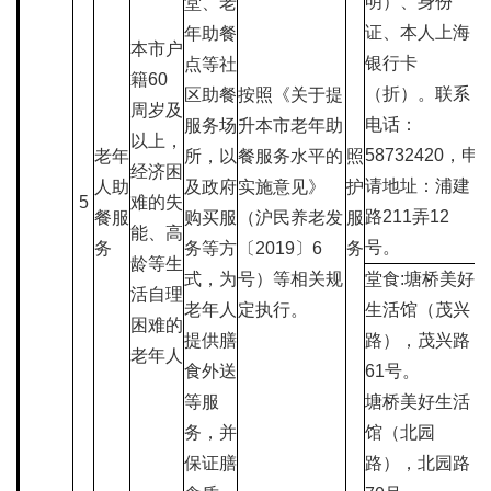
明）、身份
堂、老
证、本人上海
年助餐
本市户
银行卡
点等社
籍60
（折）。联系
区助餐
按照《关于提
周岁及
电话：
服务场
升本市老年助
以上，
58732420，申
老年
所，以
餐服务水平的
照
经济困
请地址：浦建
人助
及政府
实施意见》
护
5
难的失
路211弄12
餐服
购买服
（沪民养老发
服
能、高
号。
务
务等方
〔2019〕6
务
龄等生
式，为
号）等相关规
堂食:塘桥美好
活自理
老年人
定执行。
生活馆（茂兴
困难的
提供膳
路），茂兴路
老年人
食外送
61号。
等服
塘桥美好生活
务，并
馆（北园
保证膳
路），北园路