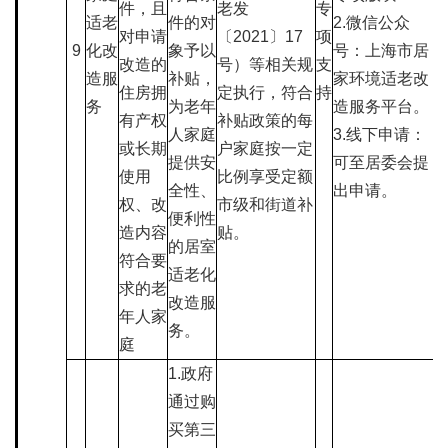
件，且
老发
专
适老
件的对
2.微信公众
对申请
〔2021〕17
项
9
化改
象予以
号：上海市居
改造的
号）等相关规
支
造服
补贴，
家环境适老改
住房拥
定执行，符合
持
务
为老年
造服务平台。
有产权
补贴政策的每
人家庭
3.线下申请：
或长期
户家庭按一定
提供安
可至居委会提
使用
比例享受定额
全性、
出申请。
权、改
市级和街道补
便利性
造内容
贴。
的居室
符合要
适老化
求的老
改造服
年人家
务。
庭
1.政府
通过购
买第三