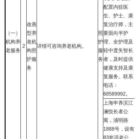
配置内驻医
生、护士、康
改善
复治疗师，主
（一）
型养
照
要面向半护
机构养
老机
护
理、全护理及
2
详情可咨询养老机构。
老服务
构照
服
轻中度失智长
护服
务
者，及时提供
务
健康支持及康
复服务。联系
电话：
68589992。
上海申养滨江
澜悦长者公
寓，浦明路
1888号，设有
83套适老公