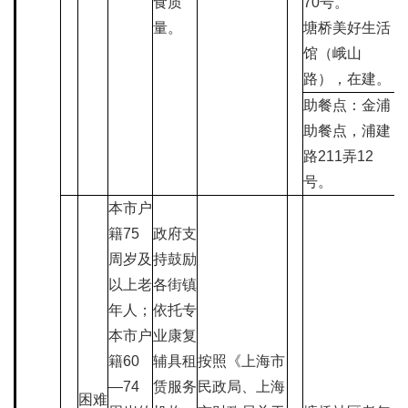
食质
70号。
量。
塘桥美好生活
馆（峨山
路），在建。
助餐点：金浦
助餐点，浦建
路211弄12
号。
本市户
籍75
政府支
周岁及
持鼓励
以上老
各街镇
年人；
依托专
本市户
业康复
籍60
辅具租
按照《上海市
—74
赁服务
民政局、上海
困难