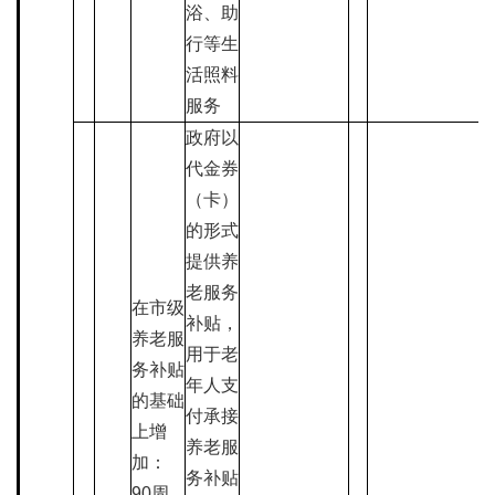
浴、助
行等生
活照料
服务
政府以
代金券
（卡）
的形式
提供养
老服务
在市级
补贴，
养老服
用于老
务补贴
年人支
的基础
付承接
上增
养老服
加：
务补贴
90周