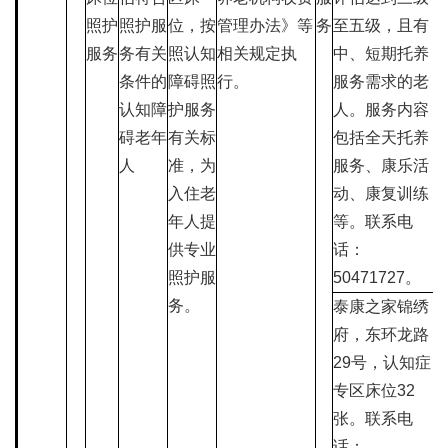
照护
照护服
位，按
管理办法》等
务
至五级，且有
服务
务有关
照认知
相关规定执
中、短期托养
条件的
障碍照
行。
服务需求的老
认知障
护服务
人。服务内容
碍老年
有关标
包括全天托养
人
准，为
服务、康乐活
入住老
动、康复训练
年人提
等。联系电
供专业
话：
照护服
50471727。
务。
泰康之家锦绣
府，东环龙路
29号，认知症
专区床位32
张。联系电
话：