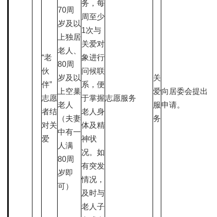
务，每
70周
周至少
岁及以
1次与
上独居
关爱对
老人、
“老
象进行
80周
伙
问候联
岁及以
关
伴”
系，便
上空巢
爱
向居委会提出
志愿
于掌握
志愿服务
老人
服
申请。
者结
老人身
（夫妻
务
对关
体及精
中有一
爱
神状
人满
况。如
80周
有突发
岁即
情况，
可）
及时与
老人子