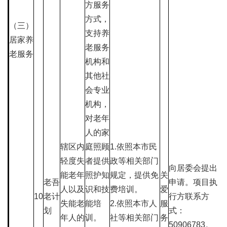
方服务
方式，
（三）
支持养
居家养
老服务
老服务
机构和
其他社
会专业
机构，
对老年
人的家
辖区内
庭照顾
1.依照本市民
轻度失
者提供
政等相关部门
向居委会提出
能老年
照护知
规定，提供免
关
老吾
申请。项目执
人以及
识和技
费培训。
爱
10
老计
行方联系方
失能老
能培
2.依照本市人
服
划
式：
年人的
训。
社等相关部门
务
50906783。