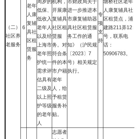
周岁的
机构，
市财政局关于
塘桥社区老年
老年
低保、
开展康
进一步推进本
人康复辅具社
人康
专
低收入
复辅具
市康复辅助器
区租赁点，浦
复辅
项
（二）
6
老年人
社区租
具社区租赁服
建路211弄12
具社
支
社区养
以及经
赁服
务工作的通
号，联系电
区租
持
老服务
上海市
务。对
知》（沪民规
话：
赁服
老年照
符合条
〔2023〕7
50906783。
务
护统一
件的本
号）相关规定
需求评
市户籍
执行。
估具有
老年
二级及
人，给
以上照
予租赁
护等级
服务补
的老年
贴。
人
志愿者