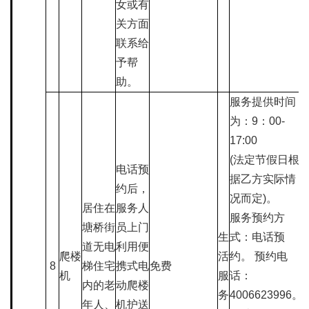
女或有
关方面
联系给
予帮
助。
服务提供时间
为：9：00-
17:00
(法定节假日根
电话预
据乙方实际情
约后，
况而定)。
居住在
服务人
服务预约方
塘桥街
员上门
生
式：电话预
道无电
利用便
爬楼
活
约。 预约电
8
梯住宅
携式电
免费
机
服
话：
内的老
动爬楼
务
4006623996。
年人、
机护送