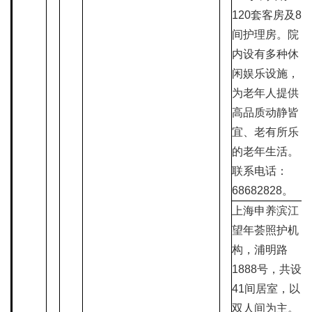
120套客房及8
间护理房。院
内设有多种休
闲娱乐设施，
为老年人提供
高品质动静皆
宜、老有所乐
的老年生活。
联系电话：
68682828。
上海申养滨江
望年荟照护机
构，浦明路
1888号，共设
41间居室，以
双人间为主。