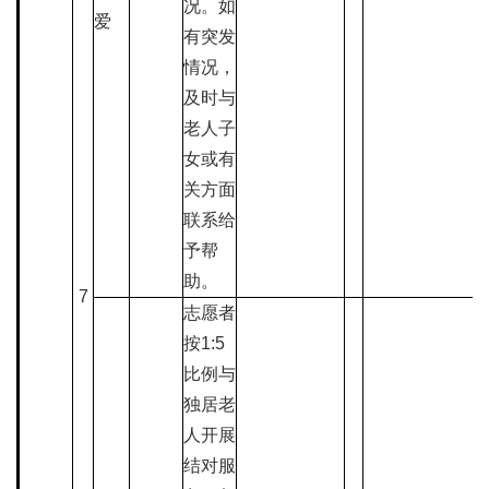
况。如
爱
有突发
情况，
及时与
老人子
女或有
关方面
联系给
予帮
助。
7
志愿者
按1:5
比例与
独居老
人开展
结对服