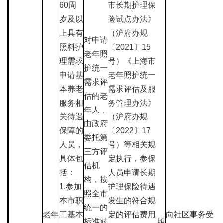
60周
市长期护理保
岁及以
险试点办法》
上具有
（沪府办规
对申请
照料护
〔2021〕15
老年照
理需求
号）《上海市
护统一
申请基
老年照护统一
需求评
本养老
需求评估及服
估的老
服务相
务管理办法》
年人，
关待遇
（沪府办规
由政府
保障的
〔2022〕17
委托第
人员，
号）等相关规
三方评
具体包
定执行，参保
估机
括：
人员申请长期
构，按
1.参加
护理保险待遇
照全市
本市职
发生的符合规
统一的
老年
工基本
定的评估费用
向社区事务受
标准对
照