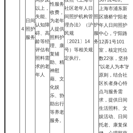
性服务
以上，
社区老年人日
上海市浦东新
收费，
失能、
间照护机构管
照
区塘桥宁阳老
日间
为老年
认知障
理办法》（沪
护
年人日间照护
4
照护
人提供
碍、高
民规
服
中心，宁阳路
服务
照料护
龄等经
〔2021〕14
务
12弄1号101
理、康
评估有
号）等相关规
室，核定托位
复辅
照料需
定执行。
数22张，坚持
助、精
求的老
“以老人为本”的
神慰
年人
原则，结合社
藉、文
区长者身心特
化娱
点与服务需
乐、协
求，提供日间
助出行
生活照料、文
等养老
娱活动、日间
服务。
托老、康复保