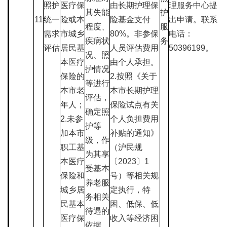
照护
医疗保
由长期护理保
理服务中心提
其失能
护
11
统一
险或本
险基金支付
出申请。联系
程度、
服
需求
市城乡
80%。非参保
电话：
疾病状
务
评估
居民基
人员评估费用
50396199。
况、照
本医疗
由个人承担。
护情况
保险的
2.按照《关于
等进行
本市老
本市长期护理
评估，
年人；
保险试点有关
确定照
2.未参
个人负担费用
护等
加本市
补贴的通知》
级，作
职工基
（沪民规
为其享
本医疗
〔2023〕1
受基本
保险和
号）等相关规
养老服
城乡居
定执行，特
务相关
民基本
困、低保、低
待遇的
医疗保
收入等经济困
依据。