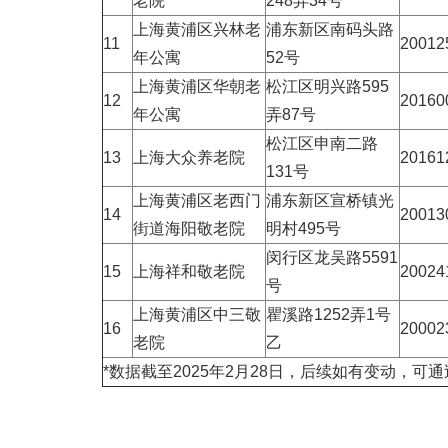
老院
248弄34号
上海黄浦区兴林老
浦东新区南码头路
11
20012
年公寓
52号
上海黄浦区华朝老
松江区明兴路595
12
20160
年公寓
弄87号
松江区申南二路
13
上海大众养老院
20161
131号
上海黄浦区老西门
浦东新区宣桥镇光
14
20013
街道海阳敬老院
明村495号
闵行区龙吴路5591
15
上海祥和敬老院
20024
号
上海黄浦区中三敬
瞿溪路1252弄1号
16
20002
老院
乙
*数据截至2025年2月28日，后续如有变动，可