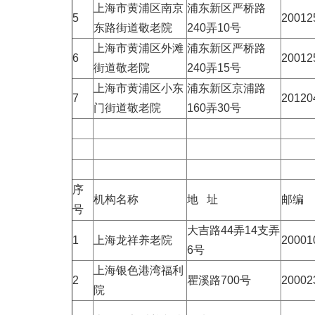
上海市黄浦区南京
浦东新区严桥路
5
20012
东路街道敬老院
240弄10号
上海市黄浦区外滩
浦东新区严桥路
6
20012
街道敬老院
240弄15号
上海市黄浦区小东
浦东新区京浦路
7
20120
门街道敬老院
160弄30号
序
机构名称
地 址
邮编
号
大吉路44弄14支弄
1
上海龙祥养老院
20001
6号
上海银色港湾福利
2
瞿溪路700号
20002
院