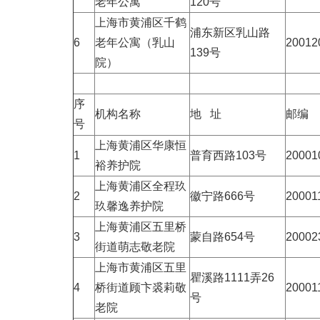
老年公寓
120号
上海市黄浦区千鹤
浦东新区乳山路
6
老年公寓（乳山
20012
139号
院）
序
机构名称
地 址
邮编
号
上海黄浦区华康恒
1
普育西路103号
20001
裕养护院
上海黄浦区全程玖
2
徽宁路666号
20001
玖馨逸养护院
上海黄浦区五里桥
3
蒙自路654号
20002
街道萌志敬老院
上海市黄浦区五里
瞿溪路1111弄26
4
桥街道顾卞裘莉敬
20001
号
老院