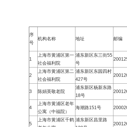
序
机构名称
地址
邮编
号
上海市黄浦区第一
浦东新区东三街55
1
20012
社会福利院
号
上海市黄浦区第二
浦东新区东园四村
2
20012
社会福利院
427号
浦东新区杨新东路
3
陈娟英敬老院
20012
18号
上海市黄浦区老年
4
海潮路151号
20002
公寓（中福院）
上海市黄浦区千鹤
浦东新区昌里路
5
20012