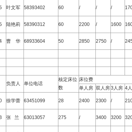
5
叶文军
58393402
60
/
/
/
17
5
陆艳莉
58390312
60
2200
/
1600
16
4
曹 华
68933604
50
2850
2750
/
24
核定床位
床位费
负责人
单位电话
数
单人房
双人房
3人房
4
0
徐学蕾
63451099
28
2400
2300
/
21
3
张 兰
63013057
275
/
3400
3200
32