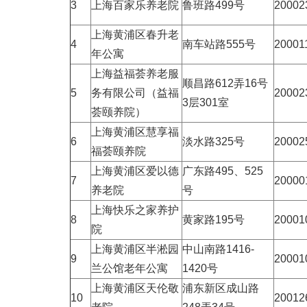
3
上海百家乐养老院
鲁班路499号
20002
上海黄浦区春升老
4
南车站路555号
20001
年公寓
上海益福荟养老服
顺昌路612弄16号
5
务有限公司（益福
20002
3层301室
荟颐养院）
上海黄浦区慧享福
6
淡水路325号
20002
福荟颐养院
上海黄浦区爱以德
广东路495、525
7
20000
养老院
号
上海快乐之家养护
8
黄家路195号
20001
院
上海黄浦区半淞园
中山南路1416-
9
20001
兰公馆老年公寓
1420号
上海黄浦区天伦敬
浦东新区成山路
10
20012