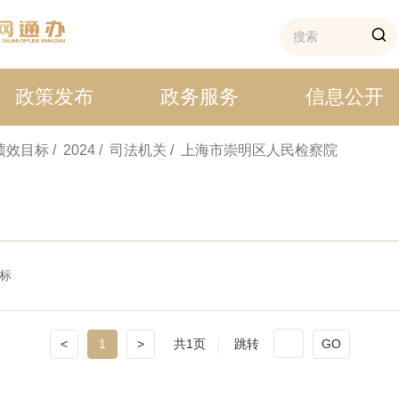
政策发布
政务服务
信息公开
 绩效目标
/ 2024
/ 司法机关
/ 上海市崇明区人民检察院
标
<
1
>
共1页
跳转
GO