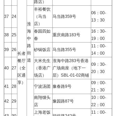
路店）
丰裕餐饮
06：00-
37
24
（马当
马当路359号
13：30
店）
淮
海
春园四如
16：30-
38
25
重庆南路183号
中
春
19：00
路
11：00-
39
26
砂锅饭店
马当路355号
街
14：00
长者
道
餐厅
大米先生
淮海中路283号香港
09：30-
40
27
（全
（香港广
广场南座（地下一
20：30
区通
场店）
层）SBL-01-02商铺
享）
09：00-
41
28
宁波汤团
豫春路9号
21：30
南翔馒头
10：00-
42
29
豫园路87号
店
22：00
上海老饭
11：00-
43
30
福佑路242号