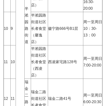
16:30-
店）
20:00
半
淞
半淞园路
园
街道社区
周一至周日
10
9
路
长者食堂
徽宁路666号B1层
10：30-
街
（馨逸
13：00
道
店）
半淞园路
街道社区
周一至周日
11
10
长者食堂
西凌家宅路128号
7:00-20:00
（西凌
店）
瑞
金
瑞金二路
二
周一至周日
12
11
街道社区
瑞金二路41号
路
6:00-20:30
长者食堂