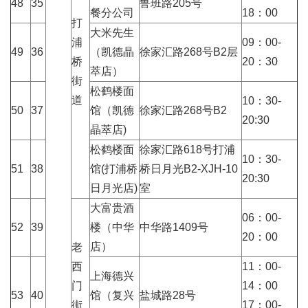
48
35
鲁班路205号
餐分公司
18：00
打
大米先生
浦
09：00-
49
36
（凯德晶
徐家汇路268号B2层
桥
20：30
萃店）
街
松鹤楼面
道
10：30-
50
37
馆（凯德
徐家汇路268号B2
20:30
晶萃店)
松鹤楼面
徐家汇路618号打浦
10：30-
51
38
馆(打浦桥
桥日月光B2-XJH-10
20:30
日月光店)
室
大富贵酒
06：00-
52
39
楼（中华
中华路1409号
20：00
店）
老
西
11：00-
上海德兴
门
14：00
53
40
馆（复兴
盐城路28号
街
17：00-