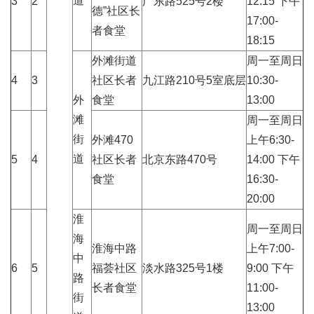
道
3
2
广东路525号2楼
12:15 下午
德”社区长
17:00-
者食堂
18:15
外滩街道
周一至周日
4
3
社区长者
九江路210号5室底层
10:30-
外
食堂
13:00
滩
周一至周日
街
外滩470
上午6:30-
道
5
4
社区长者
北京东路470号
14:00 下午
食堂
16:30-
20:00
淮
周一至周日
海
淮海中路
上午7:00-
中
6
5
福荟社区
淡水路325号1楼
9:00 下午
路
长者食堂
11:00-
街
13:00