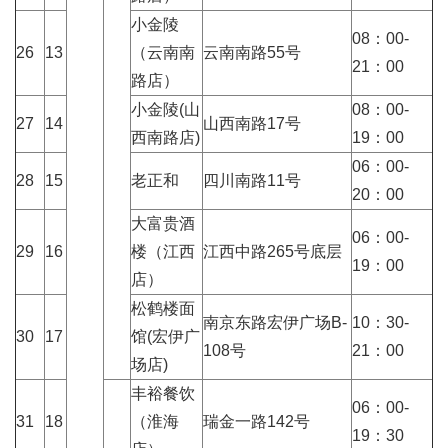
小金陵
08：00-
26
13
（云南南
云南南路55号
21：00
路店）
小金陵(山
08：00-
27
14
山西南路17号
西南路店)
19：00
06：00-
28
15
老正和
四川南路11号
20：00
大富贵酒
06：00-
29
16
楼（江西
江西中路265号底层
19：00
店）
松鹤楼面
南京东路宏伊广场B-
10：30-
30
17
馆(宏伊广
108号
21：00
场店)
丰裕餐饮
06：00-
31
18
（淮海
瑞金一路142号
19：30