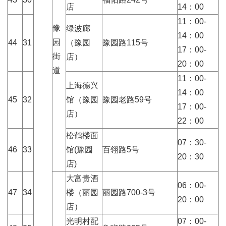
店
14：00
11：00-
豫
绿波廊
14：00
园
44
31
（豫园
豫园路115号
17：00-
街
店）
20：00
道
11：00-
上海德兴
14：00
45
32
馆（豫园
豫园老路59号
17：00-
店）
22：00
松鹤楼面
07：30-
46
33
馆(豫园
百翎路5号
20：30
店)
大富贵酒
06：00-
47
34
楼（丽园
丽园路700-3号
20：00
店）
光明村配
07：00-