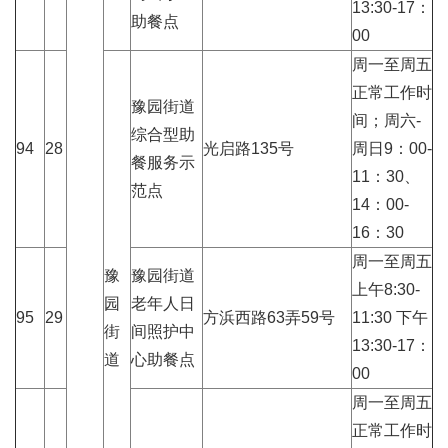
13:30-17：
助餐点
00
周一至周五
正常工作时
豫园街道
间；周六-
综合型助
94
28
光启路135号
周日9：00-
餐服务示
11：30、
范点
14：00-
16：30
周一至周五
豫
豫园街道
上午8:30-
园
老年人日
95
29
方浜西路63弄59号
11:30 下午
街
间照护中
13:30-17：
道
心助餐点
00
周一至周五
正常工作时