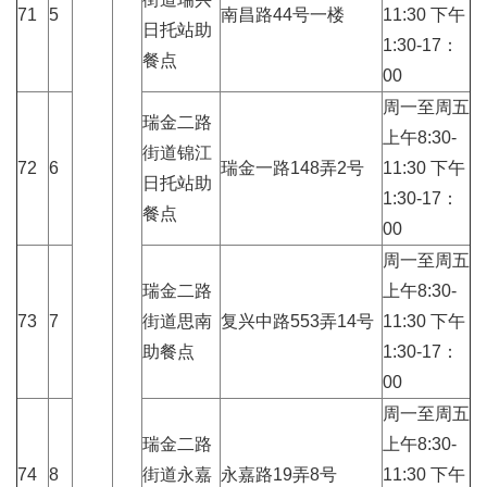
71
5
南昌路44号一楼
11:30 下午
日托站助
1:30-17：
餐点
00
周一至周五
瑞金二路
上午8:30-
街道锦江
72
6
瑞金一路148弄2号
11:30 下午
日托站助
1:30-17：
餐点
00
周一至周五
瑞金二路
上午8:30-
73
7
街道思南
复兴中路553弄14号
11:30 下午
助餐点
1:30-17：
00
周一至周五
瑞金二路
上午8:30-
74
8
街道永嘉
永嘉路19弄8号
11:30 下午