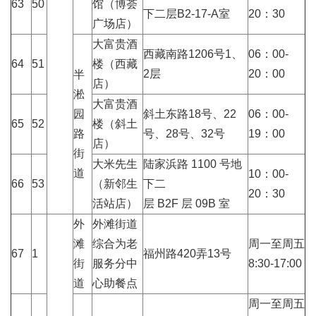
63
50
馆（博荟
下二层B2-17-A室
20：30
广场店）
大富贵酒
西藏南路1206号1、
06：00-
64
51
楼（西藏
2层
20：00
半
店）
淞
大富贵酒
园
斜土东路18号、22
06：00-
65
52
楼（斜土
路
号、28号、32号
19：00
店）
街
大米先生
陆家浜路 1100 号地
道
10：00-
66
53
（新邻生
下二
20：30
活站店）
层 B2F 层 09B 室
外
外滩街道
滩
综合为老
周一至周五
67
1
福州路420弄13号
街
服务分中
8:30-17:00
道
心助餐点
周一至周五