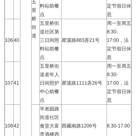
五
料站助餐
定节假日休
里
点
息
桥
五里桥街
周一至周五
街
道社区第
8:30-
道
106
40
三日间照
瞿溪路883弄21号
17:00，法
料站助餐
定节假日休
点
息
五里桥街
周一至周五
道老年人
8:30-
107
41
日间照护
瞿溪路1111弄26号
17:00，法
中心助餐
定节假日休
点
息
半淞园路
街道社区
108
42
食堂大富
西藏南路1206号
8.30-17.00
贵酒楼西