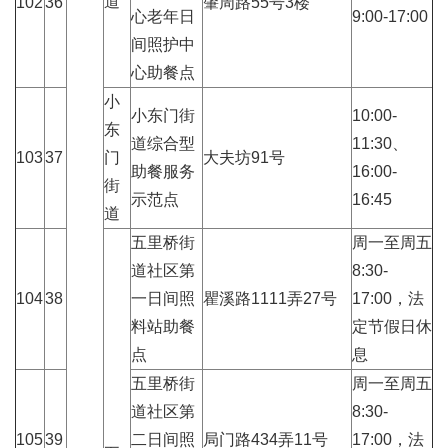
道
102
36
肇周路55号3楼
心老年日
9:00-17:00
间照护中
心助餐点
小
小东门街
10:00-
东
道综合型
11:30、
103
37
门
大夫坊91号
助餐服务
16:00-
街
示范点
16:45
道
五里桥街
周一至周五
道社区第
8:30-
104
38
一日间照
瞿溪路1111弄27号
17:00，法
料站助餐
定节假日休
点
息
五里桥街
周一至周五
道社区第
8:30-
105
39
二日间照
局门路434弄11号
17:00，法