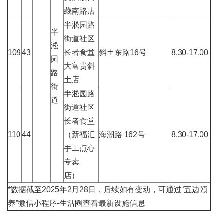
藏南路店
半淞园路
半
街道社区
淞
109
43
长者食堂
斜土东路16号
8.30-17.00
园
大富贵斜
路
土店
街
半淞园路
道
街道社区
长者食堂
110
44
（新福汇
海潮路 162号
8.30-17.00
手工点心
专卖
店）
*数据截至2025年2月28日，后续如有变动，可通过“五边颐
养”微信小程序-生活圈查看最新设施信息