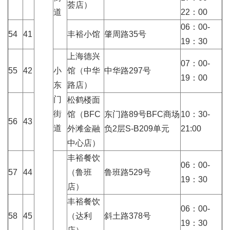
荟店）
道
22：00
06：00-
54
41
丰裕小馆
肇周路35号
19：30
上海德兴
07：00-
55
42
小
馆（中华
中华路297号
19：00
东
路店）
门
松鹤楼面
街
馆（BFC
东门路89号BFC商场
10：30-
56
43
道
外滩金融
负2层S-B209单元
21:00
中心店）
丰裕餐饮
06：00-
57
44
（鲁班
鲁班路529号
19：30
店）
丰裕餐饮
06：00-
58
45
（达利
斜土路378号
19：30