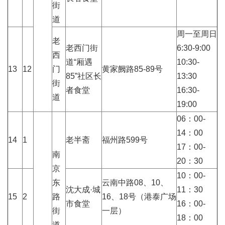
街
道
周一至周日
老
老西门街
6:30-9:00
西
道“厢遇
10:30-
13
12
门
黄家阙路85-89号
85”社区长
13:30
街
者食堂
16:30-
道
19:00
06：00-
14：00
14
1
老半斋
福州路599号
17：00-
南
20：30
京
10：00-
东
云南中路08、10、
沈大成·城
11：30
15
2
路
16、18号（港泰广场
市食堂
16：00-
街
一层）
18：00
道