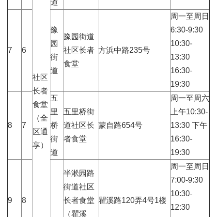
道
周一至周日
豫
6:30-9:30
豫园街道
园
10:30-
7
6
社区长者
方浜中路235号
街
13:30
食堂
道
16:30-
社区
19:30
长者
五
周一至周六
食堂
里
五里桥街
上午10:30-
（全
8
7
桥
道社区长
蒙自路654号
13:30 下午
区通
街
者食堂
16:30-
享）
道
19:30
周一至周日
半淞园路
7:00-9:30
街道社区
10:30-
9
8
长者食堂
瞿溪路120弄4号1楼
12:30
（瞿溪