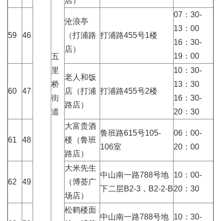
店）
07：30-
沧浪亭
13：00
59
46
（打浦路
打浦路455号1楼
16：30-
店）
19：00
五
里
10：30-
老人和饭
桥
13：30
60
47
店（打浦
打浦路455号2楼
街
16：30-
路店）
道
20：30
大富贵酒
鲁班路615号105-
06：00-
61
48
楼（鲁班
106室
20：00
路店）
大米先生
中山南一路788号地
10：00-
62
49
（博荟广
下二层B2-3，B2-2-B
20：30
场店）
松鹤楼面
中山南一路788号地
10：30-