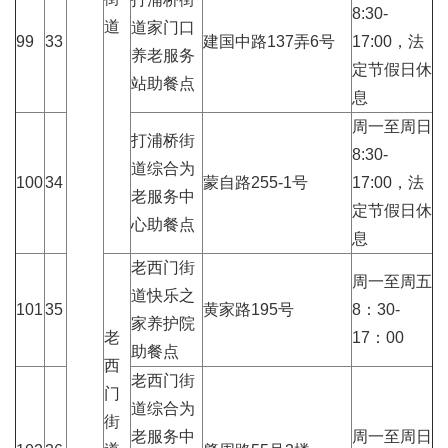
8:30-
道
道家门口
99
33
建国中路137弄6号
17:00，法
养老服务
定节假日休
站助餐点
息
周一至周日
打浦桥街
8:30-
道综合为
100
34
蒙自路255-1号
17:00，法
老服务中
定节假日休
心助餐点
息
老西门街
周一至周五
道快乐之
101
35
黄家路195号
8：30-
家养护院
老
17：00
助餐点
西
老西门街
门
道综合为
街
老服务中
周一至周日