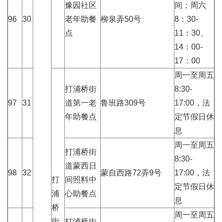
豫园社区
间；周六
96
30
老年助餐
柳泉弄50号
8：30-
点
11：30、
14：00-
17：00
周一至周五
打浦桥街
8:30-
97
31
道第一老
鲁班路309号
17:00，法
年助餐点
定节假日休
息
周一至周五
打浦桥街
8:30-
道蒙西日
98
32
蒙自西路72弄9号
17:00，法
打
间照料中
定节假日休
浦
心助餐点
息
桥
周一至周五
街
打浦桥街