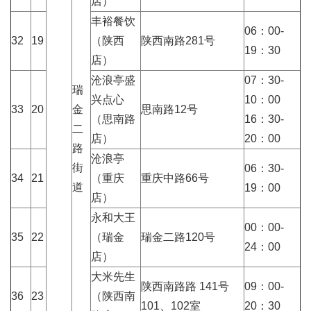
店）
丰裕餐饮
06：00-
32
19
（陕西
陕西南路281号
19：30
店）
沧浪亭盛
07：30-
瑞
兴点心
10：00
33
20
金
思南路12号
（思南路
16：30-
二
店）
20：00
路
沧浪亭
街
06：30-
34
21
（重庆
重庆中路66号
道
19：00
店）
永和大王
00：00-
35
22
（瑞金
瑞金二路120号
24：00
店）
大米先生
陕西南路路 141号
09：00-
36
23
（陕西南
101、102室
20：30