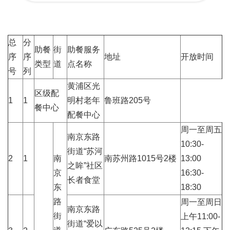
总
分
助餐
街
助餐服务
序
序
地址
开放时间
类型
道
点名称
号
列
黄浦区光
区级配
1
1
明村老年
鲁班路205号
餐中心
配餐中心
周一至周五
南京东路
10:30-
街道“苏河
2
1
南
南苏州路1015号2楼
13:00
之眸”社区
京
16:30-
长者食堂
东
18:30
路
周一至周日
南京东路
街
上午11:00-
街道“爱以