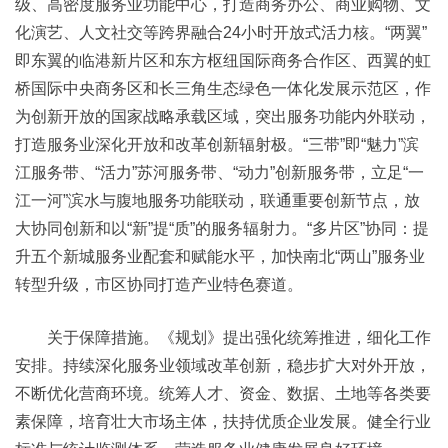
级、高密度服务业功能中心，打造商务办公、商业购物、文
化演艺、人文社交等跨界融合24小时开放式活力核。“两翼”
即东翼的临港新片区和东方枢纽国际商务合作区、西翼的虹
桥国际中央商务区和长三角生态绿色一体化发展示范区，作
为创新开放的国家战略承载区域，突出服务功能内外联动，
打造服务业深化开放和改革创新辐射极。“三带”即“魅力”滨
江服务带、“活力”苏河服务带、“动力”创新服务带，立足“一
江一河”滨水与腹地服务功能联动，联通重要创新节点，放
大协同创新和以“新”提“质”的服务辐射力。“多片区”协同：提
升五个新城服务业配套和赋能水平，加快南北“两山”服务业
转型升级，市区协同打造产业特色赛道。
关于保障措施。《规划》提出强化统筹推进，细化工作
安排。持续深化服务业领域改革创新，稳步扩大对外开放，
不断优化营商环境。统筹人才、资金、数据、土地等各类要
素保障，培育壮大市场主体，扶持优质企业发展。健全行业