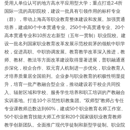
受用人单位认可的地方高水平应用型大学；重点打造2-4所
国际一流的高职院校，建设一批具有引领作用的标杆专业
（群），带动上海高等职业教育整体建设和发展。加强贯通
培养，建成80个中本贯通专业、250个中高贯通专业、20个
高本贯通专业和10所左右新型（五年一贯制）职业院校。建
设一批名列国家职业教育改革发展示范校前茅的领航中职学
校，促进高职、中职协调发展。教育教学改革深入推进，教
师、教材、教法等方面改革建设取得显著进展，普职融通逐
步深化，校企合作、双元育人机制进一步优化，职业教育人
才培养质量居全国前列。企业参与职业教育的积极性明显提
升，培育一批产教融合型企业，推动建设若干校企共同投
入、辐射区域和学校、服务学生培养和职工培训的产教融合
实训基地。打造10个示范性职教集团。“双师型”教师占专任
专业课教师总数达到60%，建成50个职业教育名师工作室、
50个职业教育技能大师工作室和20个国家级职业教育教师
教学创新团队。全面推广现代学徒制和新型学徒制。职业院