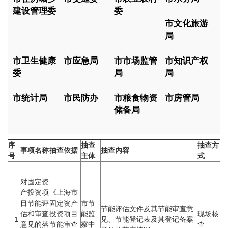
建设管理委
委
市文化旅游
局
市卫生健康
市应急局
市市场监管
市知识产权
委
局
局
市统计局
市民防办
市粮食物资
市房管局
储备局
序
抽查
抽查方
事项名称
抽查依据
抽查内容
号
主体
式
对固定资
产投资项
《上海市
目节能评
固定资产
市节
节能评估文件及其节能审查意
估和审查
投资项目
能监
现场核
1
见、节能登记表及其登记备案
意见的落
节能审查
察中
查