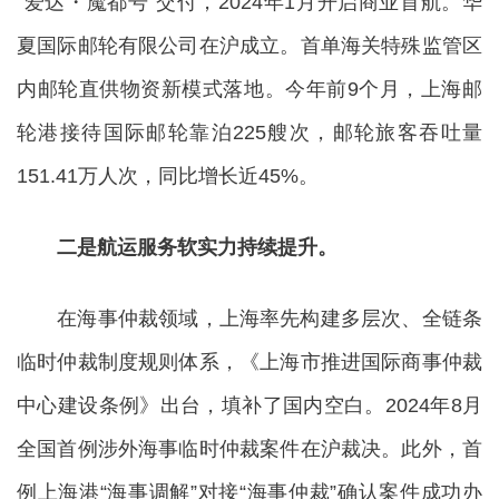
“爱达・魔都号”交付，2024年1月开启商业首航。华
夏国际邮轮有限公司在沪成立。首单海关特殊监管区
内邮轮直供物资新模式落地。今年前9个月，上海邮
轮港接待国际邮轮靠泊225艘次，邮轮旅客吞吐量
151.41万人次，同比增长近45%。
二是航运服务软实力持续提升。
在海事仲裁领域，上海率先构建多层次、全链条
临时仲裁制度规则体系，《上海市推进国际商事仲裁
中心建设条例》出台，填补了国内空白。2024年8月
全国首例涉外海事临时仲裁案件在沪裁决。此外，首
例上海港“海事调解”对接“海事仲裁”确认案件成功办