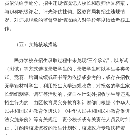
员依法给予处分。招生违规情况记入校长和教师信誉档案，
与职称职级评定、评先评优挂钩。区教育局将招生违规情
况、对违规现象的监督查处情况纳入对学校年度绩效考核工
作。
（五）实施核减措施
民办学校在招生录取过程中未兑现“三个承诺”，以考试
（测试）等方式选拔录取学生的，录取学生时以学生各类考
试、竞赛、培训成绩或证书等为依据或参考的，或存在招收
无学籍材料学生，利用招生入学违规收费，对报名的学生家
长组织测评、调研等活动的，擅自在计划外招收学生等违规
招生行为的，由区教育局义务教育和计财部门根据《中华人
民共和国民办教育促进法》《中华人民共和国民办教育促进
法实施条例》等有关规定，责令校长或有关责任人员及时纠
正，并酌情核减该校的招生计划数，核减政府专项扶持资