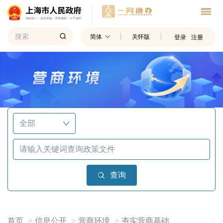
简体
关怀版
登录
注册
查询
首页
信息公开
营商环境
夯实营商基础