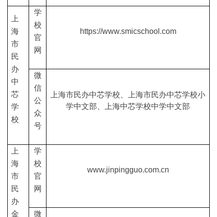
学
上
校
海
https://www.smicschool.com
官
市
网
民
办
微
中
信
芯
上海市民办中芯学校、上海市民办中芯学校小
公
学中文部、上海中芯学校中学中文部
学
众
校
号
上
学
海
校
www.jinpingguo.com.cn
市
官
民
网
办
金
微