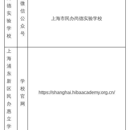
微
德
信
实
公
上海市民办尚德实验学校
验
众
学
号
校
上
海
浦
东
新
学
区
校
https://shanghai.hibaacademy.org.cn/
民
官
办
网
惠
立
学