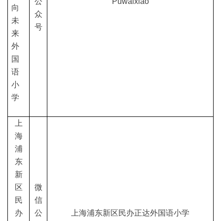
公
Puwaixiao
向
众
未
号
来
外
国
语
小
学
上
海
浦
东
新
区
微
民
信
办
公
上海浦东新区民办正达外国语小学