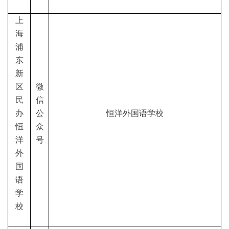
上
海
浦
东
新
区
微
民
信
办
公
恒洋外国语学校
恒
众
洋
号
外
国
语
学
校