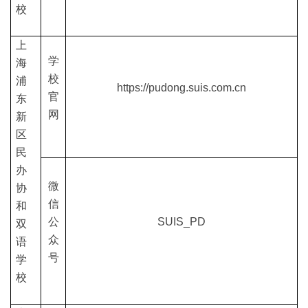
校
上
学
海
校
浦
https://pudong.suis.com.cn
官
东
网
新
区
民
办
微
协
信
和
公
SUIS_PD
双
众
语
号
学
校