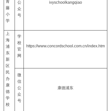
青
公
ivyschoolkangqiao
藤
众
小
号
学
上
学
海
校
https://www.concordschool.com.cn/index.htm
浦
官
东
网
新
区
民
微
办
信
康
公
康德浦东
德
众
学
号
校