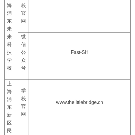
海
校
浦
官
东
网
未
来
微
科
信
技
公
Fast-SH
学
众
校
号
上
学
海
校
浦
www.thelittlebridge.cn
官
东
网
新
区
民