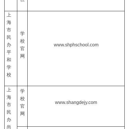
上
海
市
学
民
校
办
www.shphschool.com
官
平
网
和
学
校
上
学
海
校
www.shangdejy.com
市
官
民
网
办
尚