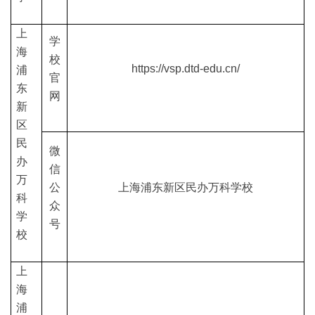
上
学
海
校
https://vsp.dtd-edu.cn/
浦
官
东
网
新
区
民
微
办
信
万
公
上海浦东新区民办万科学校
科
众
学
号
校
上
海
浦