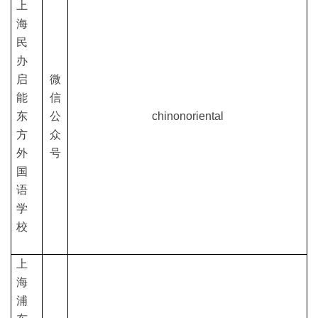
上
海
民
办
启
微
能
信
东
公
chinonoriental
方
众
外
号
国
语
学
校
上
海
浦