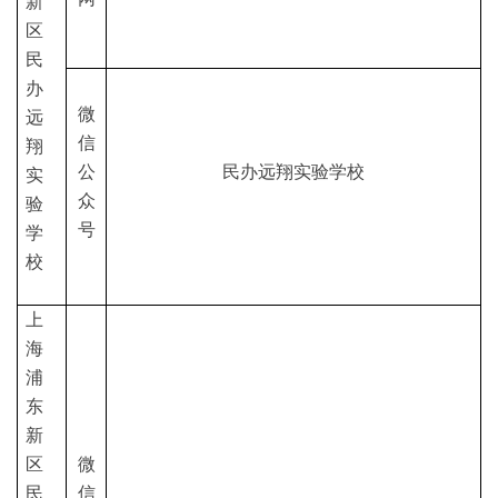
新
区
民
办
微
远
信
翔
公
民办远翔实验学校
实
众
验
号
学
校
上
海
浦
东
新
区
微
民
信