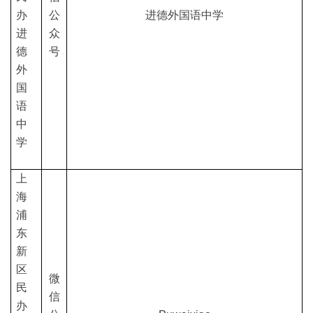
办
公
进德外国语中学
进
众
德
号
外
国
语
中
学
上
海
浦
东
新
区
微
民
信
办