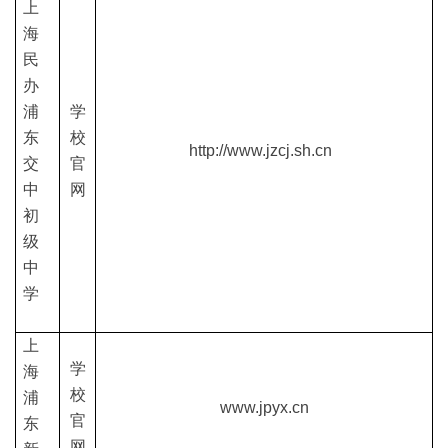
上
海
民
办
浦
学
东
校
http://www.jzcj.sh.cn
交
官
中
网
初
级
中
学
上
学
海
校
浦
www.jpyx.cn
官
东
网