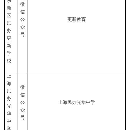
东
微
新
信
区
公
更新教育
民
众
办
号
更
新
学
校
上
海
微
民
信
办
公
上海民办光华中学
光
众
华
号
中
学