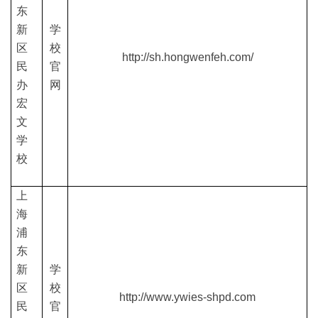
东
新
学
区
校
http://sh.hongwenfeh.com/
民
官
办
网
宏
文
学
校
上
海
浦
东
新
学
区
校
http://www.ywies-shpd.com
民
官