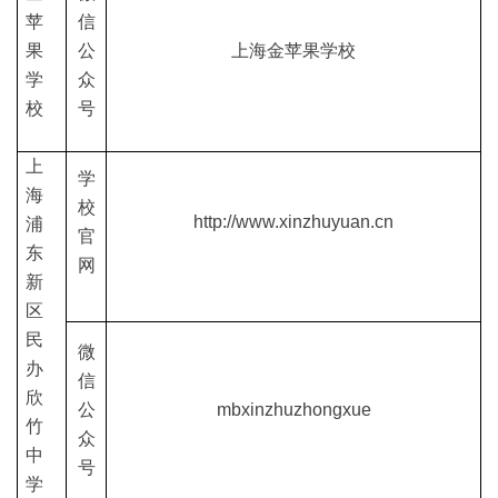
苹
信
果
公
上海金苹果学校
学
众
校
号
上
学
海
校
http://www.xinzhuyuan.cn
浦
官
东
网
新
区
民
微
办
信
欣
公
mbxinzhuzhongxue
竹
众
中
号
学