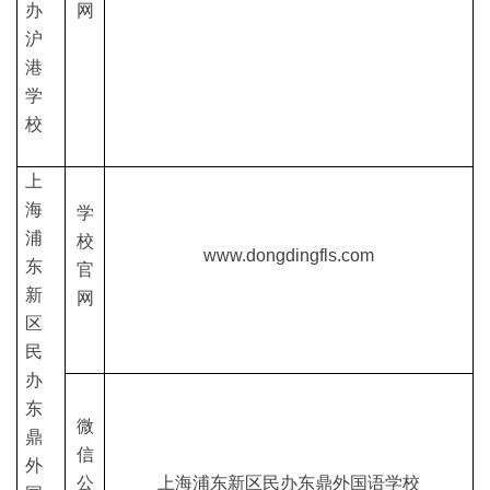
办
网
沪
港
学
校
上
海
学
浦
校
www.dongdingfls.com
东
官
新
网
区
民
办
东
微
鼎
信
外
公
上海浦东新区民办东鼎外国语学校