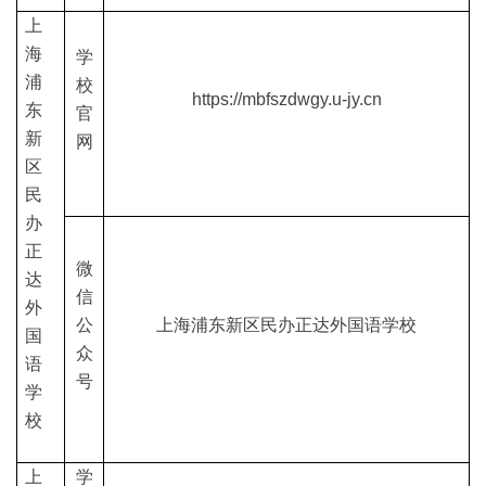
上
海
学
浦
校
https://mbfszdwgy.u-jy.cn
东
官
新
网
区
民
办
正
微
达
信
外
公
上海浦东新区民办正达外国语学校
国
众
语
号
学
校
上
学