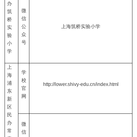
办
微
筑
信
桥
公
上海筑桥实验小学
实
众
验
号
小
学
上
学
海
校
浦
http://lower.shivy-edu.cn/index.html
官
东
网
新
区
民
办
微
常
信