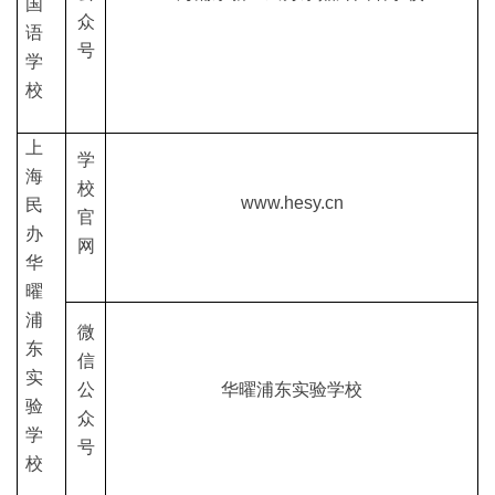
国
众
语
号
学
校
上
学
海
校
www.hesy.cn
民
官
办
网
华
曜
浦
微
东
信
实
公
华曜浦东实验学校
验
众
学
号
校