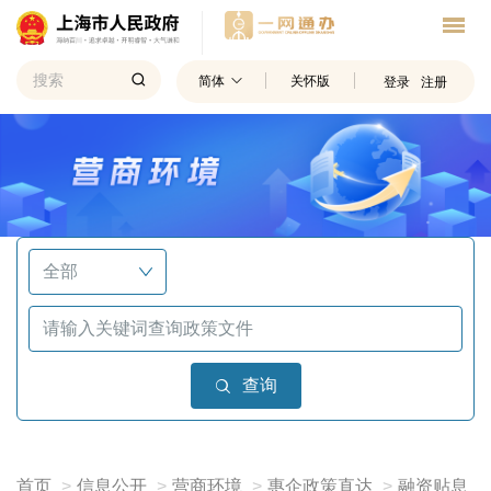
简体
关怀版
登录
注册
查询
首页
信息公开
营商环境
惠企政策直达
融资贴息