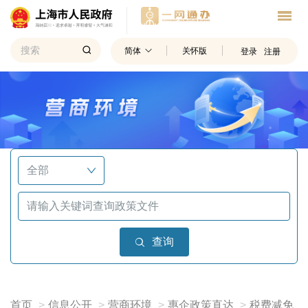
简体
关怀版
登录
注册
查询
首页
信息公开
营商环境
惠企政策直达
税费减免