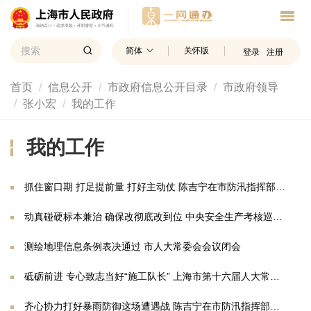
简体
关怀版
登录
注册
首页
信息公开
市政府信息公开目录
市政府领导
张小宏
我的工作
我的工作
抓住窗口期 打足提前量 打好主动仗 陈吉宁在市防汛指挥部检查调度 要求坚持在岗在职在责 把各项台风防御工作落实落细落到位
动真碰硬标本兼治 确保改彻底改到位 中央安全生产考核巡查组第六组向上海市反馈明查暗访情况
测绘地理信息条例表决通过 市人大常委会会议闭会
砥砺前进 专心致志当好“施工队长” 上海市第十六届人大常委会第三十二次会议举行扩大会议
齐心协力打好暴雨防御这场遭遇战 陈吉宁在市防汛指挥部检查调度时指出 各级领导干部要下沉一线、深入群众 现场指挥、果断处置