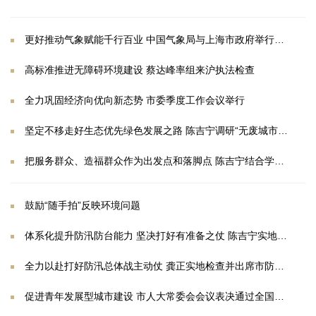
更好推动气象赋能千行百业 中国气象局与上海市政府举行座谈会
高标准推进无障碍环境建设 蔡达峰率组来沪执法检查
全力巩固经济向优向新态势 市委季度工作会议举行
坚定不移走好生态优先绿色发展之路 陈吉宁调研“无废城市”建设时指出 提升再生能源利用效率和质量 培育壮大绿色循环经济
把服务群众、造福群众作为出发点和落脚点 陈吉宁结合学习教育调研新一轮民心工程推进情况
鼓励“随手拍”反映环境问题
体系化提升防汛防台能力 坚决打好有准备之仗 陈吉宁实地检查防汛情况并调研污水治理效能提升工作
全力以赴打好防汛总体战主动仗 龚正实地检查并出席市防汛工作会议 要求坚决避免悬空脱节 确保“责任上肩、工作上手”
促进青年发展型城市建设 市人大常委会会议表决通过全国首部省级相关立法