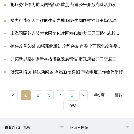
把服务业作为扩大内需战略重点 营造公平开放充满活力发展生态 上海市服务业大会召开
努力打造令人向往的生态之城 国际生物多样性日主场活动在崇明举行
上海国际花卉节大豫园文化片区精心绘就“三园三路” 从老城厢到外滩 步步生花
抓住改革关键 加强系统推进攻坚突破 市委全面深化改革委员会会议举行
开拓新思路探索新举措增强发展韧性 市政府召开二季度工作会议
研究新情况 解决新问题 拿出新招实招 市委季度工作会议举行
<
1
2
3
4
5
>
共9页
跳转
GO
市政府部门网站
区政府网站