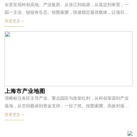
全景呈现科创高地、产业集群。从张江到临港，从嘉定到奉贤，一
园一主业、链链有生态。按图索骥，快速锁定最优载体，让项目落
地更高效、发展更强劲。
查看更多
上海市产业地图
清晰标注各区主导产业、重点园区与政策红利，从科创策源到产业
落地，从空间载体到资金支持，一目了然。按图索骥、高效对接，
让每一份投资都找准方向。
查看更多