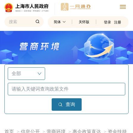
简体
关怀版
登录
注册
查询
首页
信息公开
营商环境
惠企政策直达
资金扶持